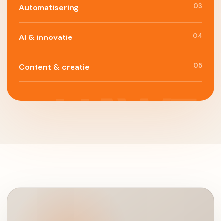
03
Automatisering
04
AI & innovatie
05
Content & creatie