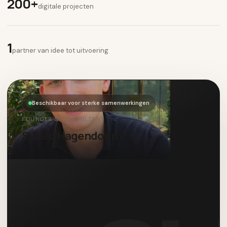
200+
digitale projecten
1
partner van idee tot uitvoering
Beschikbaar voor sterke samenwerkingen
FOUNDER & CONSULTANT
Sjoerd Hagendoorn