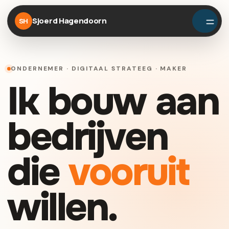
Sjoerd Hagendoorn
SH
ONDERNEMER · DIGITAAL STRATEEG · MAKER
Ik bouw aan
bedrijven
die
vooruit
willen.