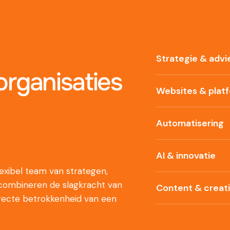
Strategie & advi
rganisaties
Websites & plat
Automatisering
AI & innovatie
xibel team van strategen,
 combineren de slagkracht van
Content & creat
recte betrokkenheid van een