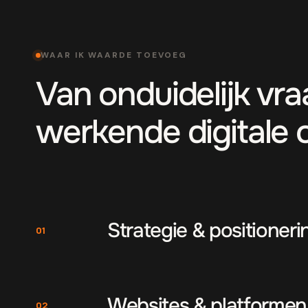
WAAR IK WAARDE TOEVOEG
Van onduidelijk vr
werkende digitale 
Strategie & positioneri
01
Websites & platformen
02