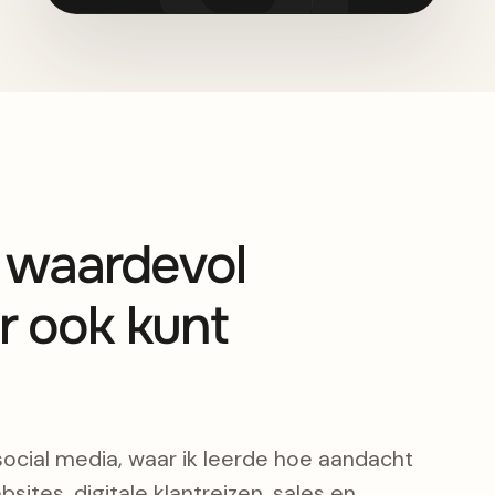
s waardevol
r ook kunt
social media, waar ik leerde hoe aandacht
bsites, digitale klantreizen, sales en