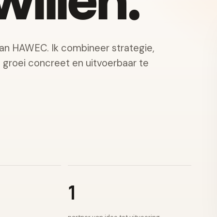
illen.
van HAWEC. Ik combineer strategie,
e groei concreet en uitvoerbaar te
1