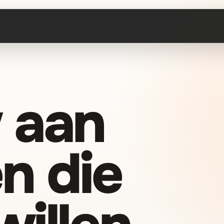
 aan
n die