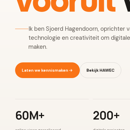
vooruit
w
Ik ben Sjoerd Hagendoorn, oprichter 
technologie en creativiteit om digital
maken.
Laten we kennismaken
Bekijk HAWEC
60M+
200+