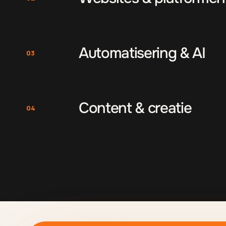
Automatisering & AI
03
Content & creatie
04