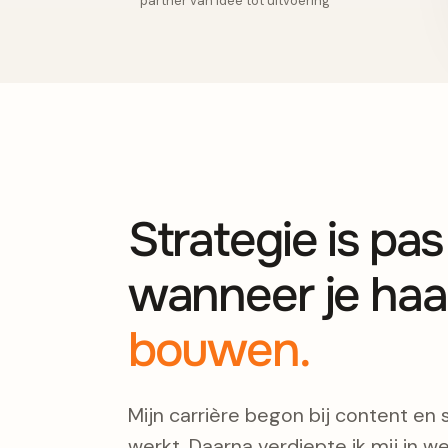
partner van idee tot uitvoering
Strategie is pa
wanneer je haa
bouwen.
Mijn carrière begon bij content en 
werkt. Daarna verdiepte ik mij in we