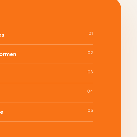
01
es
02
formen
03
04
05
ie