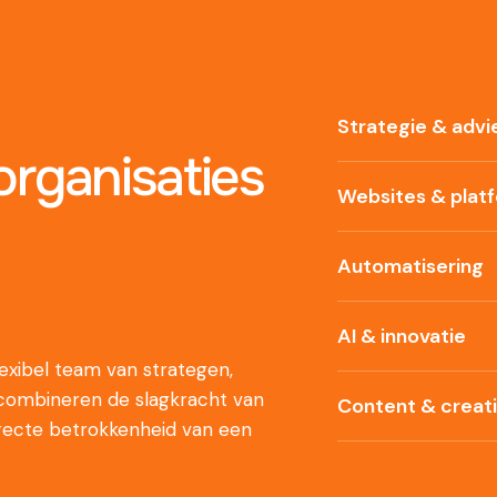
Strategie & advi
rganisaties
Websites & plat
Automatisering
AI & innovatie
xibel team van strategen,
 combineren de slagkracht van
Content & creat
recte betrokkenheid van een