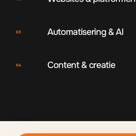
Automatisering & AI
03
Content & creatie
04