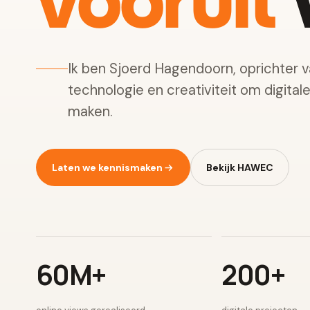
vooruit
w
Ik ben Sjoerd Hagendoorn, oprichter 
technologie en creativiteit om digital
maken.
Laten we kennismaken
Bekijk HAWEC
60M+
200+