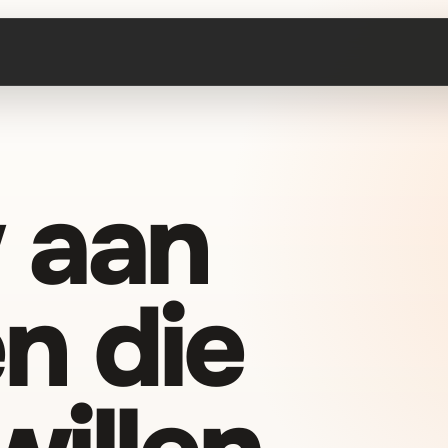
 aan
n die