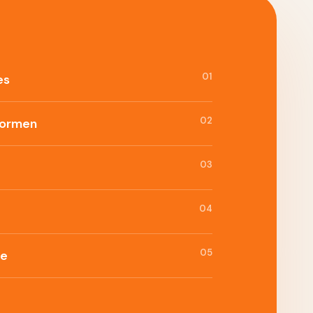
01
es
02
formen
03
04
05
ie