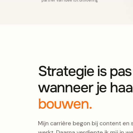
partner van idee tot uitvoering
Strategie is pa
wanneer je haa
bouwen.
Mijn carrière begon bij content en 
werkt. Daarna verdiepte ik mij in we