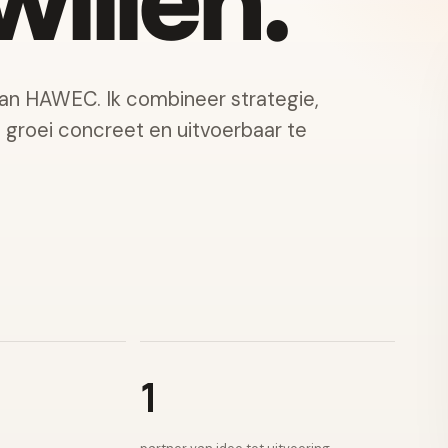
illen.
van HAWEC. Ik combineer strategie,
e groei concreet en uitvoerbaar te
1