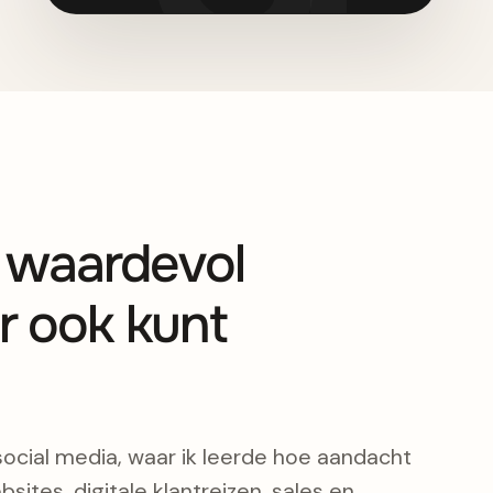
s waardevol
r ook kunt
social media, waar ik leerde hoe aandacht
bsites, digitale klantreizen, sales en