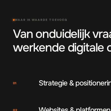
WAAR IK WAARDE TOEVOEG
Van onduidelijk vr
werkende digitale 
Strategie & positioneri
01
Websites & platformen
02