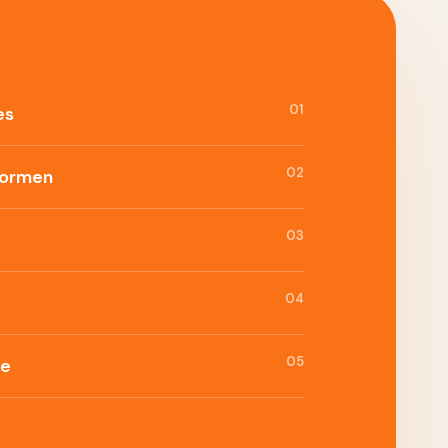
01
es
02
formen
03
04
05
ie