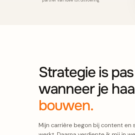
partner van idee tot uitvoering
Strategie is pa
wanneer je haa
bouwen.
Mijn carrière begon bij content en 
werkt. Daarna verdiepte ik mij in we