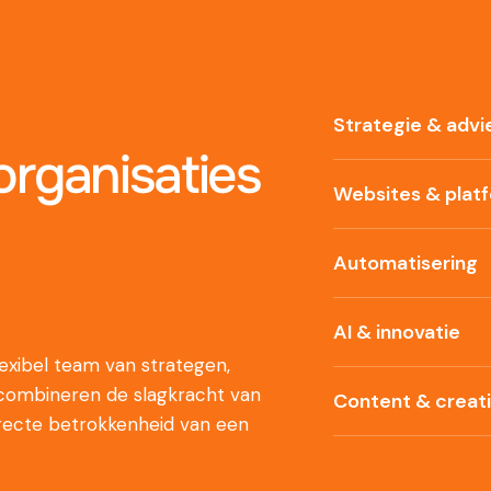
Strategie & advi
rganisaties
Websites & plat
Automatisering
AI & innovatie
xibel team van strategen,
 combineren de slagkracht van
Content & creat
recte betrokkenheid van een