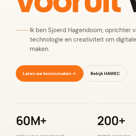
vooruit
w
Ik ben Sjoerd Hagendoorn, oprichter 
technologie en creativiteit om digital
maken.
Laten we kennismaken
Bekijk HAWEC
60M+
200+