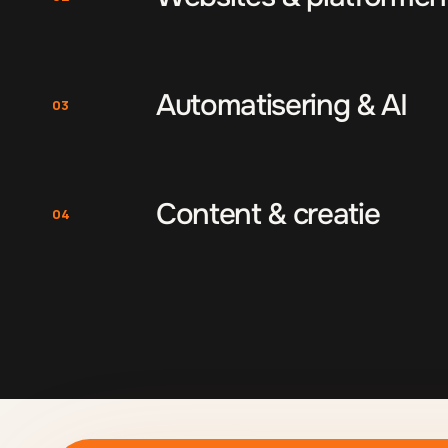
Automatisering & AI
03
Content & creatie
04