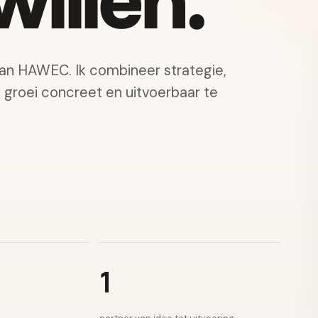
illen.
van HAWEC. Ik combineer strategie,
e groei concreet en uitvoerbaar te
1