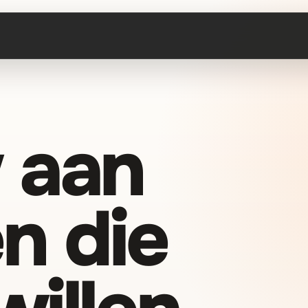
 aan
n die