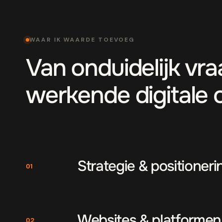
WAAR IK WAARDE TOEVOEG
Van onduidelijk vr
werkende digitale 
Strategie & positioneri
01
Websites & platformen
02