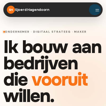
Sjoerd Hagendoorn
SH
ONDERNEMER · DIGITAAL STRATEEG · MAKER
Ik bouw aan
bedrijven
die
vooruit
willen.