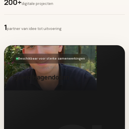
200+
digitale projecten
1
partner van idee tot uitvoering
Beschikbaar voor sterke samenwerkingen
FOUNDER & CONSULTANT
Sjoerd Hagendoorn