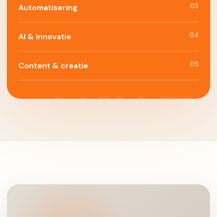
03
Automatisering
04
AI & innovatie
05
Content & creatie