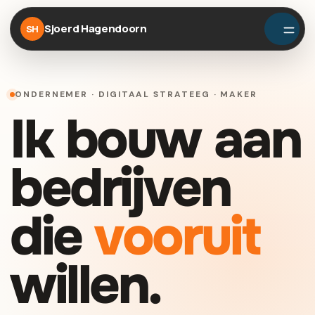
Sjoerd Hagendoorn
SH
ONDERNEMER · DIGITAAL STRATEEG · MAKER
Ik bouw aan
bedrijven
die
vooruit
willen.