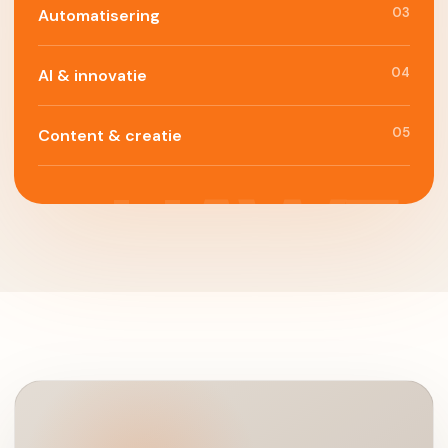
03
Automatisering
04
AI & innovatie
05
Content & creatie