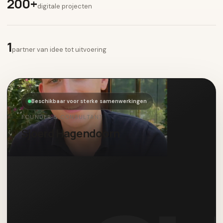
200+
digitale projecten
1
partner van idee tot uitvoering
Beschikbaar voor sterke samenwerkingen
FOUNDER & CONSULTANT
Sjoerd Hagendoorn