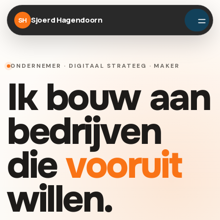
Sjoerd Hagendoorn
SH
ONDERNEMER · DIGITAAL STRATEEG · MAKER
Ik bouw aan
bedrijven
die
vooruit
willen.