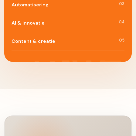
03
Automatisering
04
AI & innovatie
05
Content & creatie