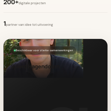
200+
digitale projecten
1
partner van idee tot uitvoering
Beschikbaar voor sterke samenwerkingen
FOUNDER & CONSULTANT
Sjoerd Hagendoorn