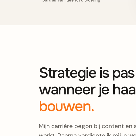
partner van idee tot uitvoering
Strategie is pa
wanneer je haa
bouwen.
Mijn carrière begon bij content en 
werkt. Daarna verdiepte ik mij in we