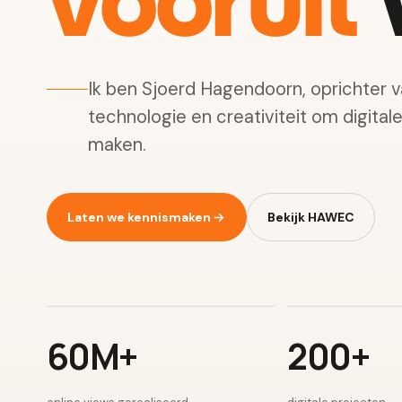
vooruit
w
Ik ben Sjoerd Hagendoorn, oprichter 
technologie en creativiteit om digital
maken.
Laten we kennismaken
Bekijk HAWEC
60M+
200+