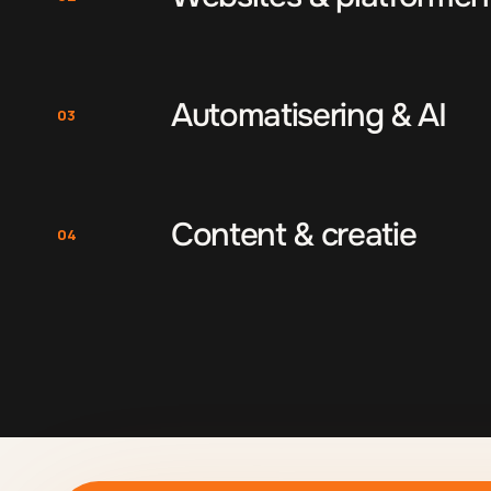
Automatisering & AI
03
Content & creatie
04