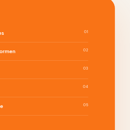
01
es
02
formen
03
04
05
ie