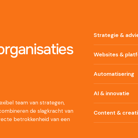
Strategie & advi
rganisaties
Websites & plat
Automatisering
AI & innovatie
xibel team van strategen,
 combineren de slagkracht van
Content & creat
recte betrokkenheid van een