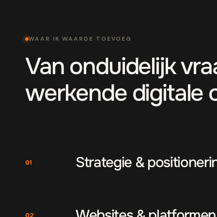
WAAR IK WAARDE TOEVOEG
Van onduidelijk vr
werkende digitale 
Strategie & positioneri
01
Websites & platformen
02