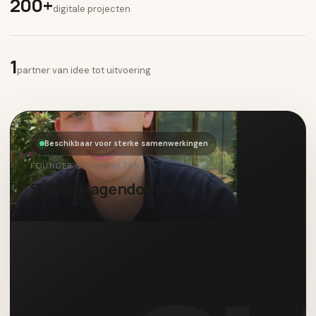
200+
digitale projecten
1
partner van idee tot uitvoering
Beschikbaar voor sterke samenwerkingen
FOUNDER & CONSULTANT
Sjoerd Hagendoorn