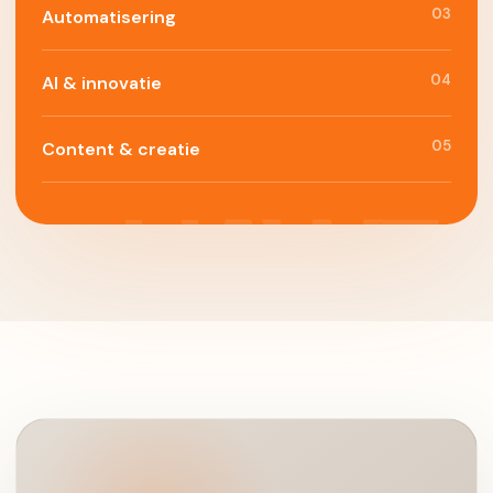
03
Automatisering
04
AI & innovatie
05
Content & creatie