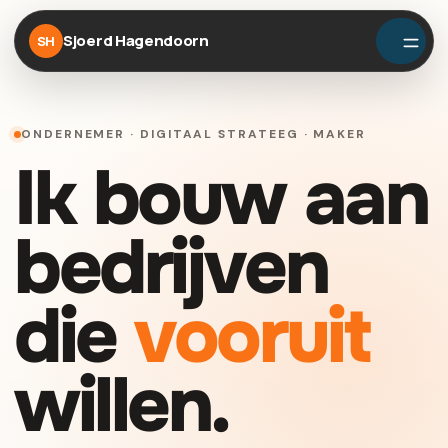
Sjoerd Hagendoorn
SH
ONDERNEMER · DIGITAAL STRATEEG · MAKER
Ik bouw aan
bedrijven
die
vooruit
willen.