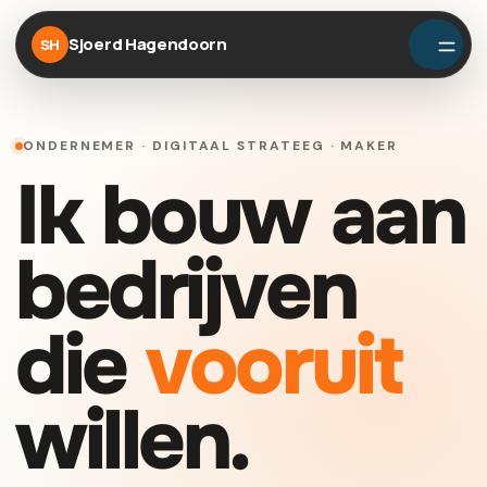
Sjoerd Hagendoorn
SH
ONDERNEMER · DIGITAAL STRATEEG · MAKER
Ik bouw aan
bedrijven
die
vooruit
willen.