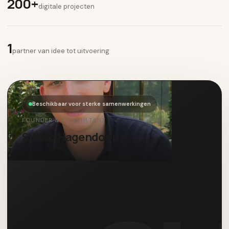
200+
digitale projecten
1
partner van idee tot uitvoering
Beschikbaar voor sterke samenwerkingen
FOUNDER & CONSULTANT
Sjoerd Hagendoorn