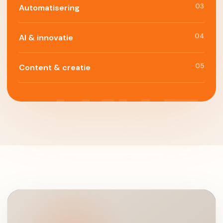
03
Automatisering
04
AI & innovatie
05
Content & creatie