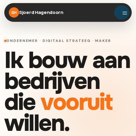
Sjoerd Hagendoorn
SH
ONDERNEMER · DIGITAAL STRATEEG · MAKER
Ik bouw aan
bedrijven
die
vooruit
willen.