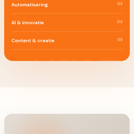
03
Automatisering
04
AI & innovatie
05
Content & creatie