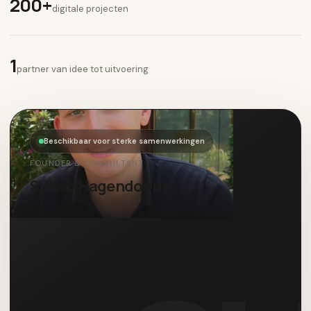
200+
digitale projecten
1
partner van idee tot uitvoering
Beschikbaar voor sterke samenwerkingen
FOUNDER & CONSULTANT
Sjoerd Hagendoorn