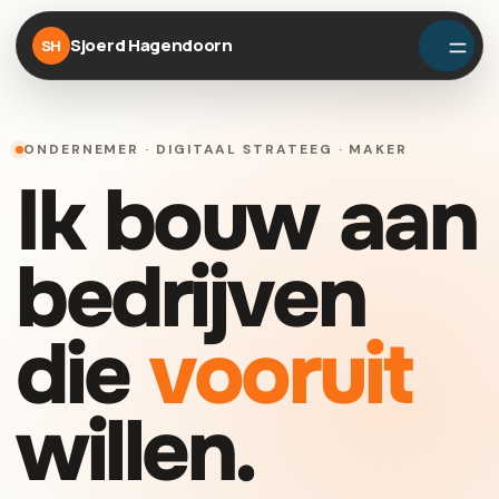
Sjoerd Hagendoorn
SH
ONDERNEMER · DIGITAAL STRATEEG · MAKER
Ik bouw aan
bedrijven
die
vooruit
willen.