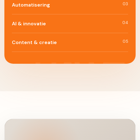
03
Automatisering
04
AI & innovatie
05
Content & creatie