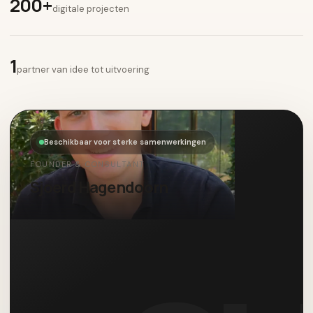
200+
digitale projecten
1
partner van idee tot uitvoering
Beschikbaar voor sterke samenwerkingen
FOUNDER & CONSULTANT
Sjoerd Hagendoorn