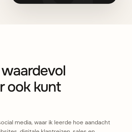
s waardevol
r ook kunt
social media, waar ik leerde hoe aandacht
bsites, digitale klantreizen, sales en