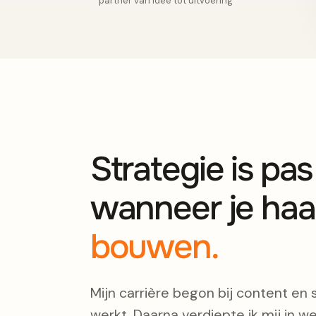
partner van idee tot uitvoering
Strategie is pa
wanneer je haa
bouwen.
Mijn carrière begon bij content en 
werkt. Daarna verdiepte ik mij in we