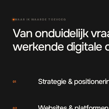
WAAR IK WAARDE TOEVOEG
Van onduidelijk vr
werkende digitale 
Strategie & positioneri
01
Websites & platformen
02