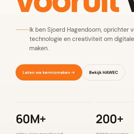
vooruit
w
Ik ben Sjoerd Hagendoorn, oprichter 
technologie en creativiteit om digital
maken.
Laten we kennismaken
Bekijk HAWEC
60M+
200+