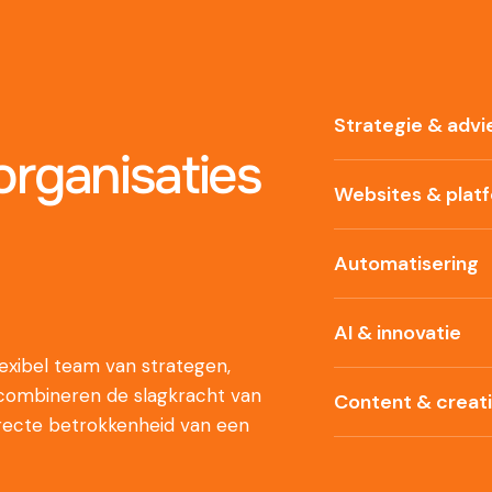
Strategie & advi
rganisaties
Websites & plat
Automatisering
AI & innovatie
xibel team van strategen,
 combineren de slagkracht van
Content & creat
recte betrokkenheid van een