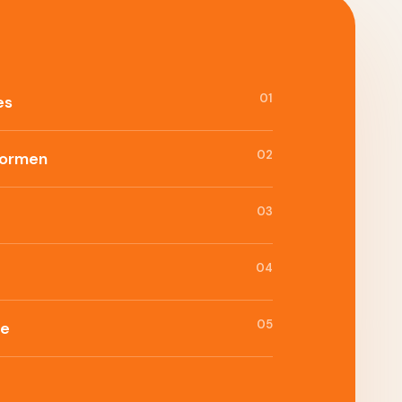
01
es
02
formen
03
04
05
ie