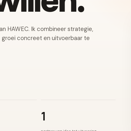
illen.
van HAWEC. Ik combineer strategie,
e groei concreet en uitvoerbaar te
1