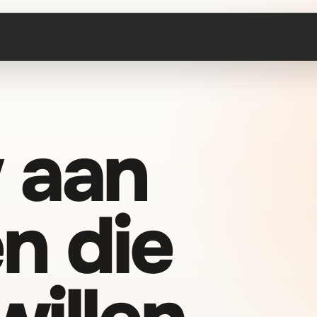
 aan
n die