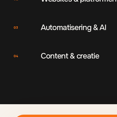
Automatisering & AI
03
Content & creatie
04