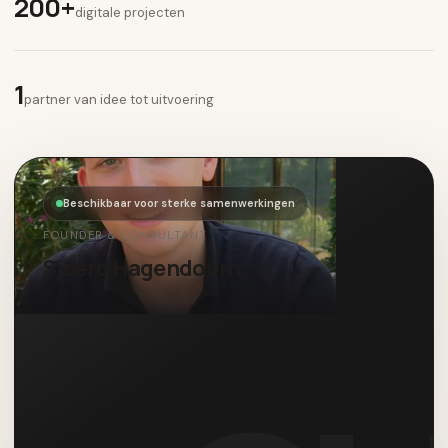
200+
digitale projecten
1
partner van idee tot uitvoering
Beschikbaar voor sterke samenwerkingen
FOUNDER & CONSULTANT
Sjoerd Hagendoorn