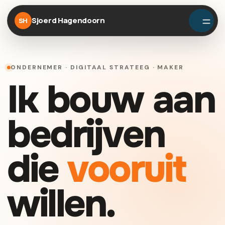
Sjoerd Hagendoorn
SH
ONDERNEMER · DIGITAAL STRATEEG · MAKER
Ik bouw aan
bedrijven
die
vooruit
willen.