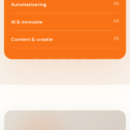
03
Automatisering
04
AI & innovatie
05
Content & creatie