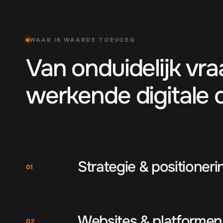
WAAR IK WAARDE TOEVOEG
Van onduidelijk vr
werkende digitale 
Strategie & positioneri
01
Websites & platformen
02