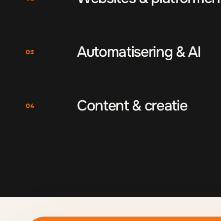
Automatisering & AI
03
Content & creatie
04