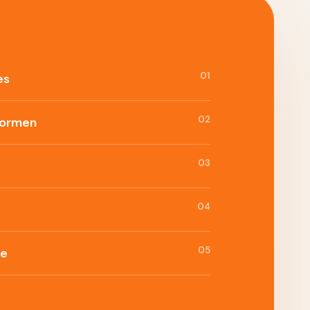
01
es
02
formen
03
04
05
ie