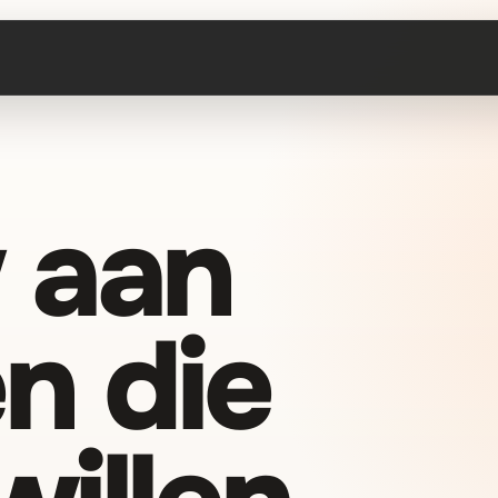
 aan
n die