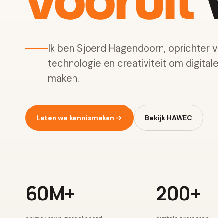
vooruit
w
Ik ben Sjoerd Hagendoorn, oprichter 
technologie en creativiteit om digital
maken.
Laten we kennismaken
Bekijk HAWEC
60M+
200+