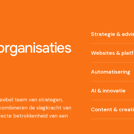
Strategie & advi
rganisaties
Websites & plat
Automatisering
AI & innovatie
xibel team van strategen,
 combineren de slagkracht van
Content & creat
recte betrokkenheid van een