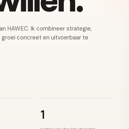
illen.
van HAWEC. Ik combineer strategie,
e groei concreet en uitvoerbaar te
1