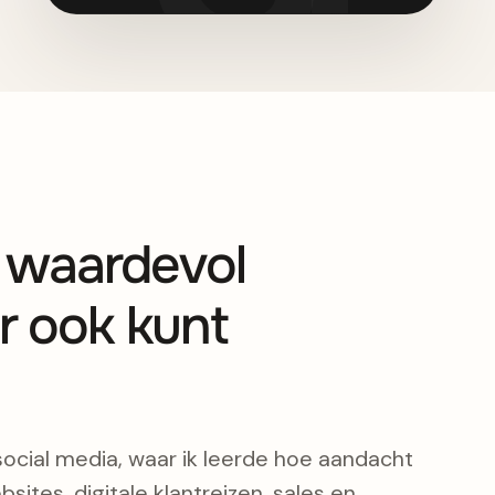
s waardevol
r ook kunt
social media, waar ik leerde hoe aandacht
bsites, digitale klantreizen, sales en