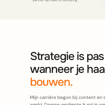
partner van idee tot uitvoering
Strategie is pa
wanneer je haa
bouwen.
Mijn carrière begon bij content en 
werkt. Daarna verdiepte ik mij in we