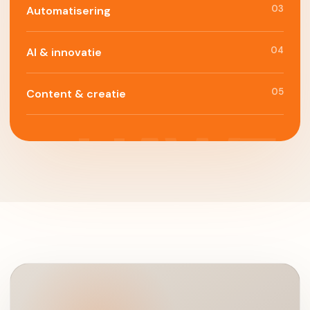
03
Automatisering
04
AI & innovatie
05
Content & creatie