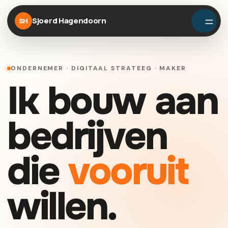
Sjoerd Hagendoorn
SH
ONDERNEMER · DIGITAAL STRATEEG · MAKER
Ik bouw aan
bedrijven
die
vooruit
willen.