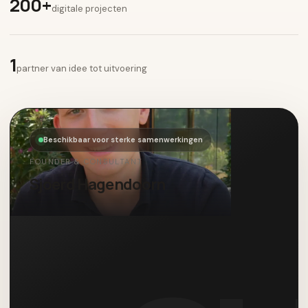
200+
digitale projecten
1
partner van idee tot uitvoering
Beschikbaar voor sterke samenwerkingen
FOUNDER & CONSULTANT
Sjoerd Hagendoorn