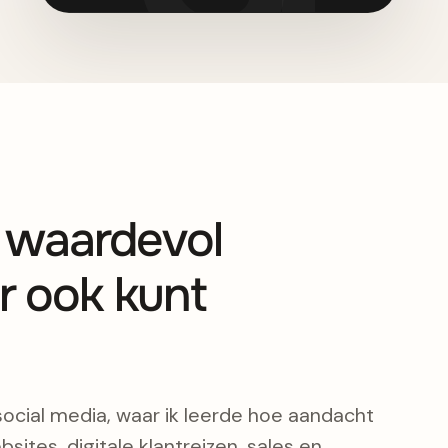
s waardevol
r ook kunt
social media, waar ik leerde hoe aandacht
bsites, digitale klantreizen, sales en