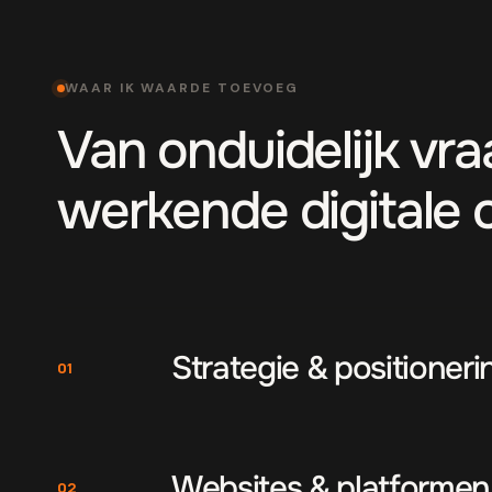
WAAR IK WAARDE TOEVOEG
Van onduidelijk vr
werkende digitale 
Strategie & positioneri
01
Websites & platformen
02