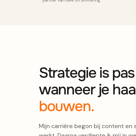
partner van idee tot uitvoering
Strategie is pa
wanneer je haa
bouwen.
Mijn carrière begon bij content en 
werkt. Daarna verdiepte ik mij in we