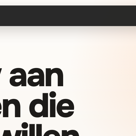
 aan
n die