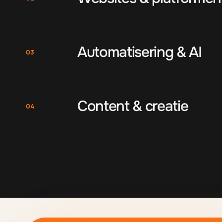
Automatisering & AI
03
Content & creatie
04