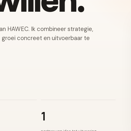
illen.
van HAWEC. Ik combineer strategie,
e groei concreet en uitvoerbaar te
1