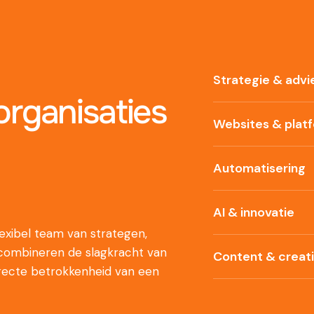
Strategie & advi
rganisaties
Websites & plat
Automatisering
AI & innovatie
xibel team van strategen,
 combineren de slagkracht van
Content & creat
recte betrokkenheid van een