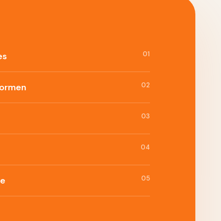
01
es
02
formen
03
04
05
ie