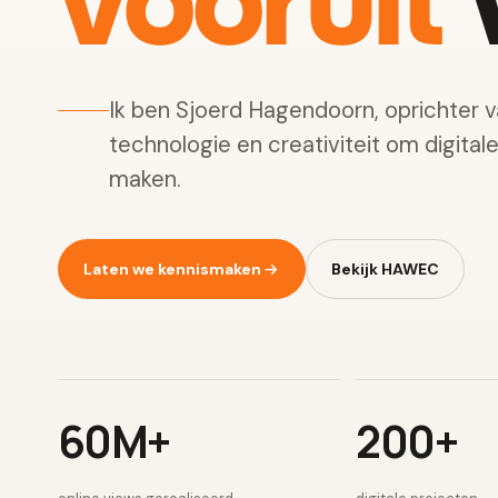
vooruit
w
Ik ben Sjoerd Hagendoorn, oprichter 
technologie en creativiteit om digital
maken.
Laten we kennismaken
Bekijk HAWEC
60M+
200+