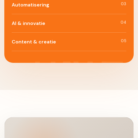
03
Automatisering
04
AI & innovatie
05
Content & creatie