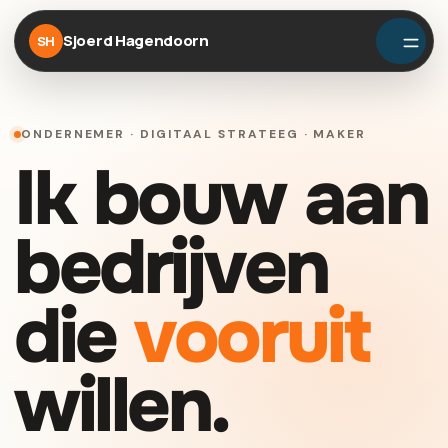
Sjoerd Hagendoorn
SH
ONDERNEMER · DIGITAAL STRATEEG · MAKER
Ik bouw aan
bedrijven
die
vooruit
willen.