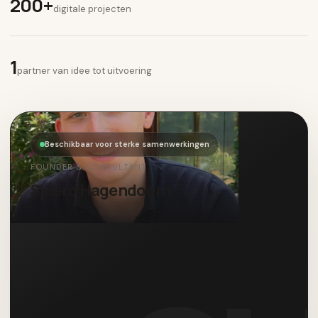
200+
digitale projecten
1
partner van idee tot uitvoering
Beschikbaar voor sterke samenwerkingen
FOUNDER & CONSULTANT
Sjoerd Hagendoorn