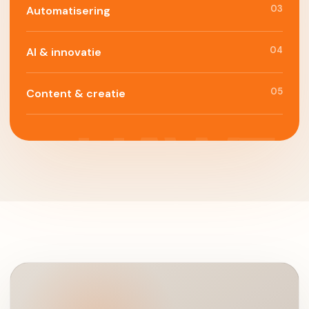
03
Automatisering
04
AI & innovatie
05
Content & creatie