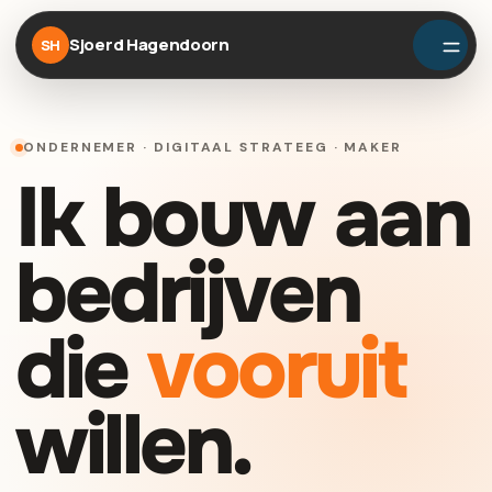
Sjoerd Hagendoorn
SH
ONDERNEMER · DIGITAAL STRATEEG · MAKER
Ik bouw aan
bedrijven
die
vooruit
willen.