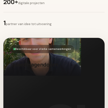
200+
digitale projecten
1
partner van idee tot uitvoering
Beschikbaar voor sterke samenwerkingen
FOUNDER & CONSULTANT
Sjoerd Hagendoorn