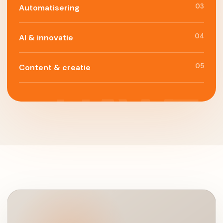
03
Automatisering
04
AI & innovatie
05
Content & creatie