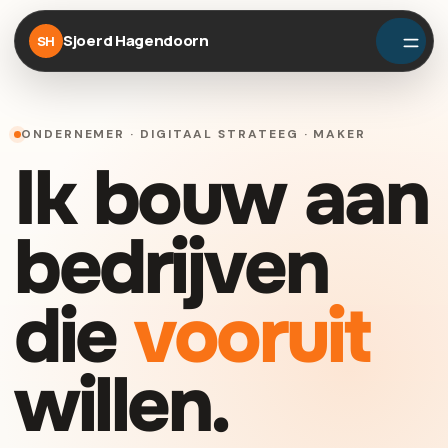
Sjoerd Hagendoorn
SH
ONDERNEMER · DIGITAAL STRATEEG · MAKER
Ik bouw aan
bedrijven
die
vooruit
willen.