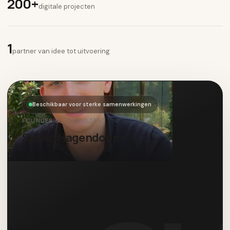
200+
digitale projecten
1
partner van idee tot uitvoering
Beschikbaar voor sterke samenwerkingen
FOUNDER & CONSULTANT
Sjoerd Hagendoorn