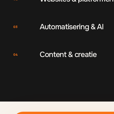
Automatisering & AI
03
Content & creatie
04