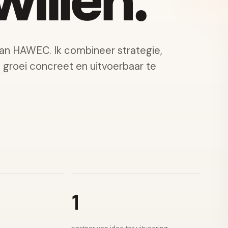
illen.
van HAWEC. Ik combineer strategie,
e groei concreet en uitvoerbaar te
1