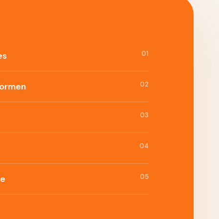
01
es
02
formen
03
04
05
ie