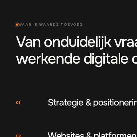
WAAR IK WAARDE TOEVOEG
Van onduidelijk vr
werkende digitale 
Strategie & positioneri
01
Websites & platformen
02