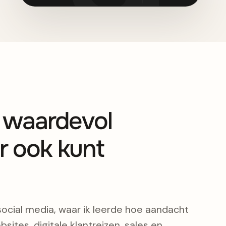
s waardevol
r ook kunt
social media, waar ik leerde hoe aandacht
bsites, digitale klantreizen, sales en