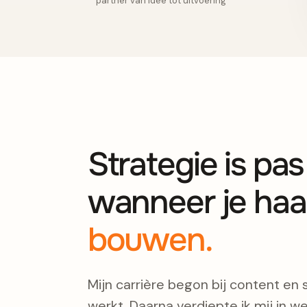
partner van idee tot uitvoering
Strategie is pa
wanneer je haa
bouwen.
Mijn carrière begon bij content en 
werkt. Daarna verdiepte ik mij in we