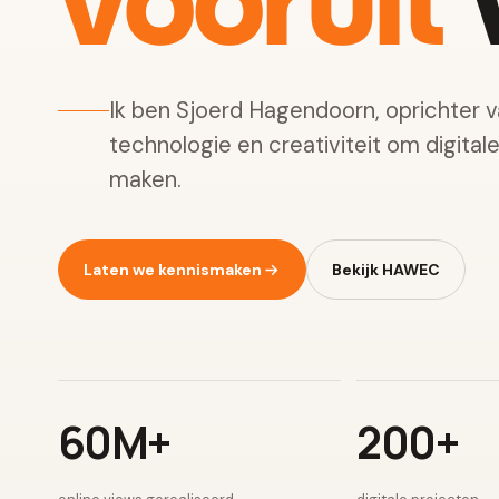
vooruit
w
Ik ben Sjoerd Hagendoorn, oprichter 
technologie en creativiteit om digital
maken.
Laten we kennismaken
Bekijk HAWEC
60M+
200+