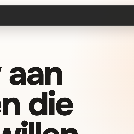
 aan
n die