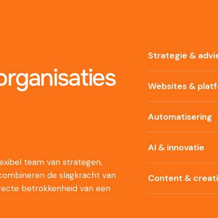
Strategie & advi
rganisaties
Websites & plat
Automatisering
AI & innovatie
xibel team van strategen,
 combineren de slagkracht van
Content & creat
recte betrokkenheid van een