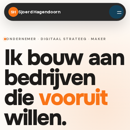
Sjoerd Hagendoorn
SH
ONDERNEMER · DIGITAAL STRATEEG · MAKER
Ik bouw aan
bedrijven
die
vooruit
willen.