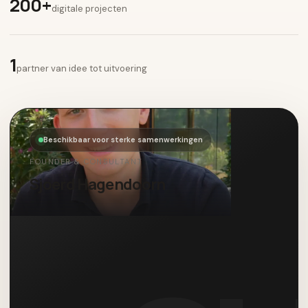
200+
digitale projecten
1
partner van idee tot uitvoering
Beschikbaar voor sterke samenwerkingen
FOUNDER & CONSULTANT
Sjoerd Hagendoorn