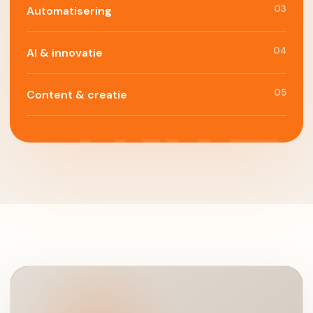
03
Automatisering
04
AI & innovatie
05
Content & creatie