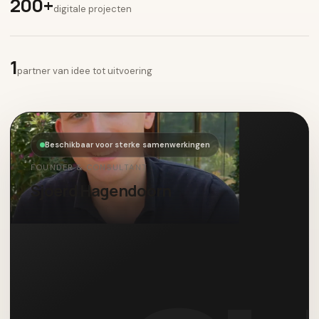
200+
digitale projecten
1
partner van idee tot uitvoering
Beschikbaar voor sterke samenwerkingen
FOUNDER & CONSULTANT
Sjoerd Hagendoorn