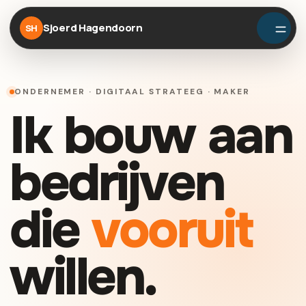
Sjoerd Hagendoorn
SH
ONDERNEMER · DIGITAAL STRATEEG · MAKER
Ik bouw aan
bedrijven
die
vooruit
willen.