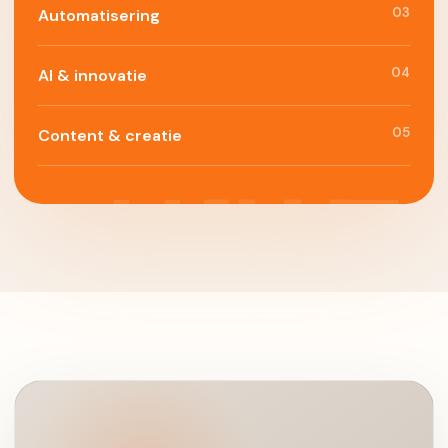
03
Automatisering
04
AI & innovatie
05
Content & creatie