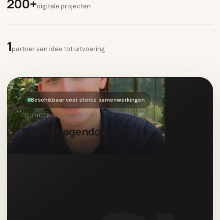
200+
digitale projecten
1
partner van idee tot uitvoering
Beschikbaar voor sterke samenwerkingen
FOUNDER & CONSULTANT
Sjoerd Hagendoorn