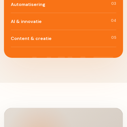
03
Automatisering
04
AI & innovatie
05
Content & creatie