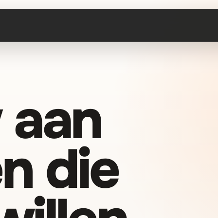
 aan
n die