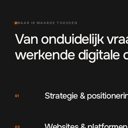
WAAR IK WAARDE TOEVOEG
Van onduidelijk vr
werkende digitale 
Strategie & positioneri
01
Websites & platformen
02