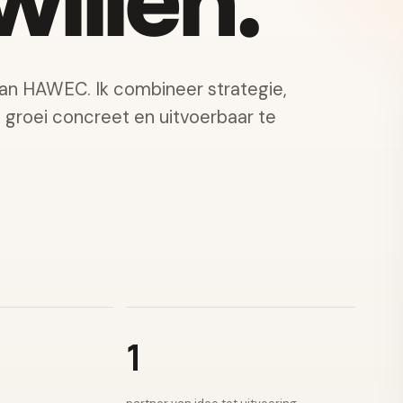
illen.
van HAWEC. Ik combineer strategie,
e groei concreet en uitvoerbaar te
1