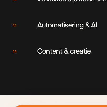
Automatisering & AI
03
Content & creatie
04