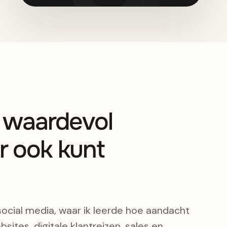
s waardevol
r ook kunt
social media, waar ik leerde hoe aandacht
bsites, digitale klantreizen, sales en