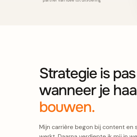
partner van idee tot uitvoering
Strategie is pa
wanneer je haa
bouwen.
Mijn carrière begon bij content en 
werkt. Daarna verdiepte ik mij in we