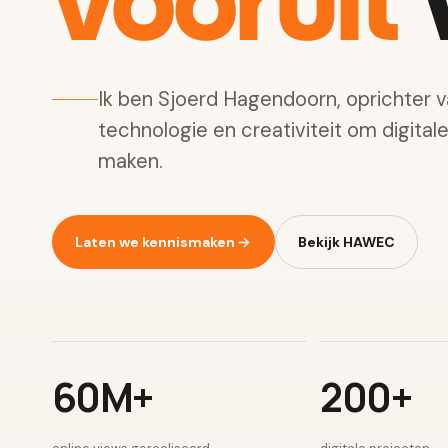
vooruit
w
Ik ben Sjoerd Hagendoorn, oprichter 
technologie en creativiteit om digital
maken.
Laten we kennismaken
Bekijk HAWEC
60M+
200+