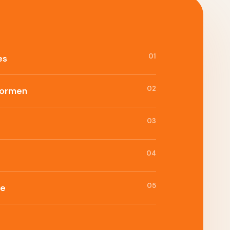
01
es
02
formen
03
04
05
ie