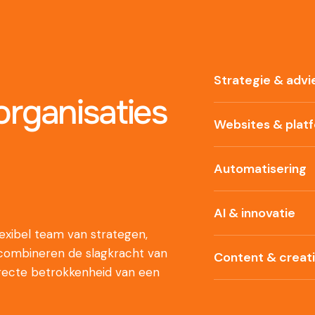
Strategie & advi
rganisaties
Websites & plat
Automatisering
AI & innovatie
xibel team van strategen,
 combineren de slagkracht van
Content & creat
recte betrokkenheid van een