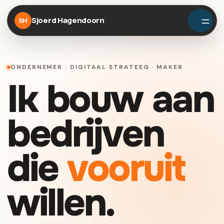
Sjoerd Hagendoorn
SH
ONDERNEMER · DIGITAAL STRATEEG · MAKER
Ik bouw aan
bedrijven
die
vooruit
willen.