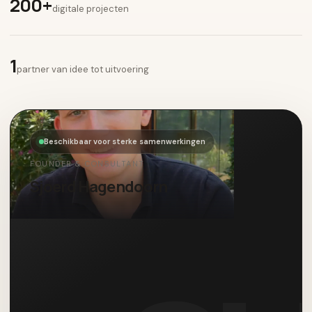
200+
digitale projecten
1
partner van idee tot uitvoering
Beschikbaar voor sterke samenwerkingen
FOUNDER & CONSULTANT
Sjoerd Hagendoorn