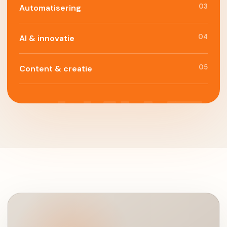
03
Automatisering
04
AI & innovatie
05
Content & creatie