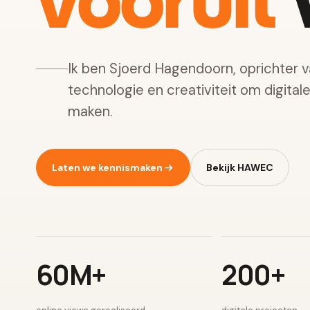
vooruit
w
Ik ben Sjoerd Hagendoorn, oprichter 
technologie en creativiteit om digital
maken.
Laten we kennismaken
Bekijk HAWEC
60M+
200+