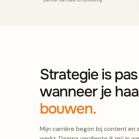
partner van idee tot uitvoering
Strategie is pa
wanneer je haa
bouwen.
Mijn carrière begon bij content en 
werkt. Daarna verdiepte ik mij in we