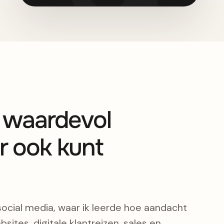
s waardevol
r ook kunt
social media, waar ik leerde hoe aandacht
bsites, digitale klantreizen, sales en