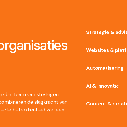
Strategie & advi
rganisaties
Websites & plat
Automatisering
AI & innovatie
xibel team van strategen,
 combineren de slagkracht van
Content & creat
recte betrokkenheid van een