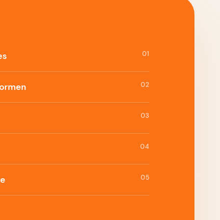
01
es
02
formen
03
04
05
ie