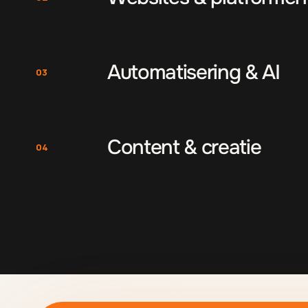
Automatisering & AI
03
Content & creatie
04