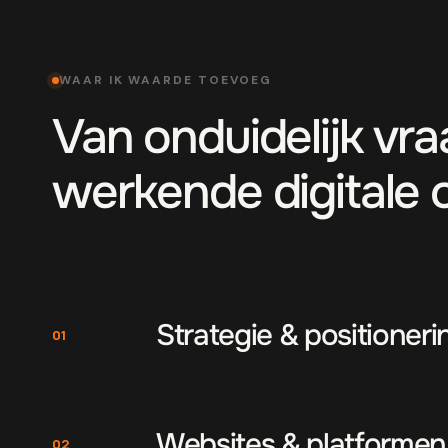
WAAR IK WAARDE TOEVOEG
Van onduidelijk vr
werkende digitale 
Strategie & positioneri
01
Websites & platformen
02