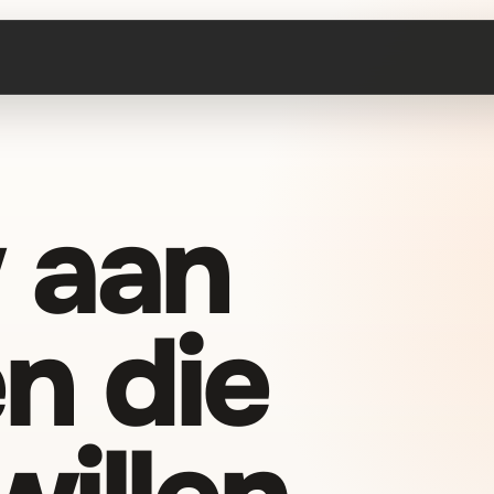
 aan
n die