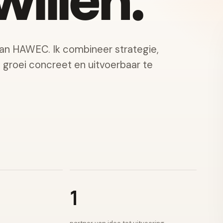
illen.
van HAWEC. Ik combineer strategie,
e groei concreet en uitvoerbaar te
1