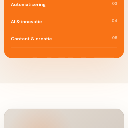
03
Automatisering
04
AI & innovatie
05
Content & creatie