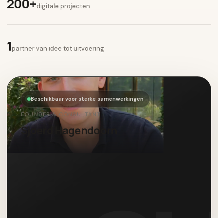
200+
digitale projecten
1
partner van idee tot uitvoering
Beschikbaar voor sterke samenwerkingen
FOUNDER & CONSULTANT
Sjoerd Hagendoorn