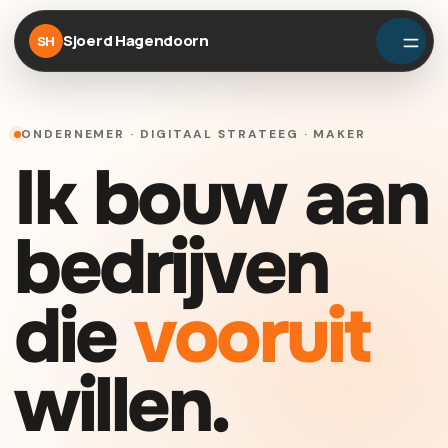
Sjoerd Hagendoorn
SH
ONDERNEMER · DIGITAAL STRATEEG · MAKER
Ik bouw aan
bedrijven
die
vooruit
willen.