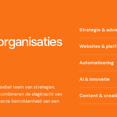
Strategie & advi
rganisaties
Websites & plat
Automatisering
AI & innovatie
xibel team van strategen,
 combineren de slagkracht van
Content & creat
recte betrokkenheid van een