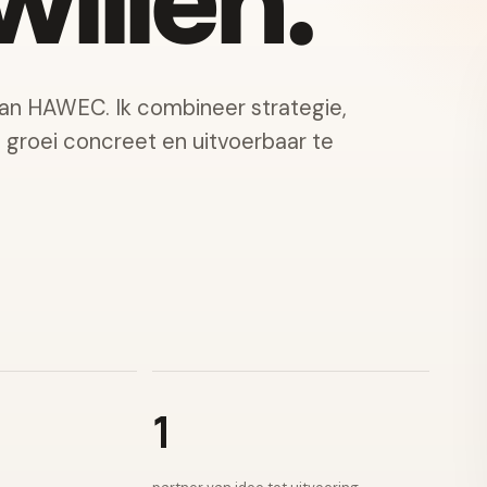
illen.
van HAWEC. Ik combineer strategie,
e groei concreet en uitvoerbaar te
1