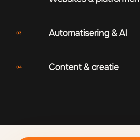
Automatisering & AI
03
Content & creatie
04