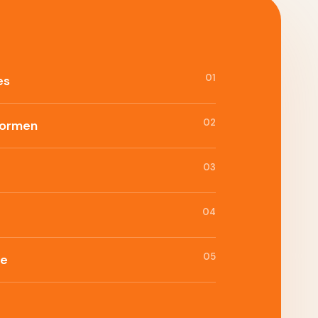
01
es
02
formen
03
04
05
ie