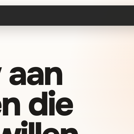
 aan
n die