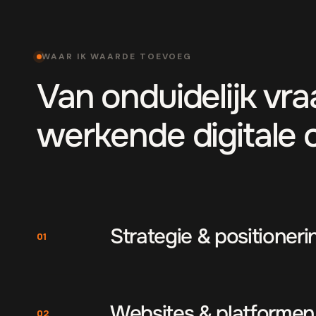
WAAR IK WAARDE TOEVOEG
Van onduidelijk vr
werkende digitale 
Strategie & positioneri
01
Websites & platformen
02