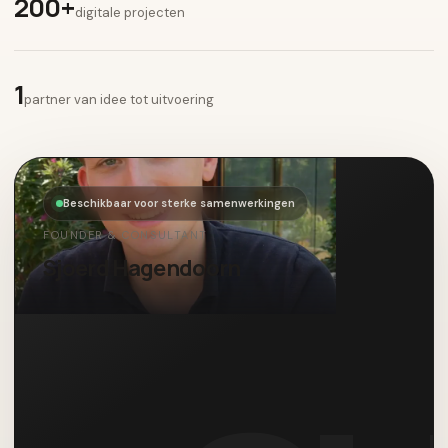
200+
digitale projecten
1
partner van idee tot uitvoering
Beschikbaar voor sterke samenwerkingen
FOUNDER & CONSULTANT
Sjoerd Hagendoorn