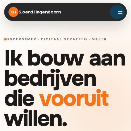
Sjoerd Hagendoorn
SH
ONDERNEMER · DIGITAAL STRATEEG · MAKER
Ik bouw aan
bedrijven
die
vooruit
willen.