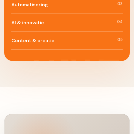
03
Automatisering
04
AI & innovatie
05
Content & creatie