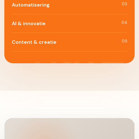
03
Automatisering
04
AI & innovatie
05
Content & creatie