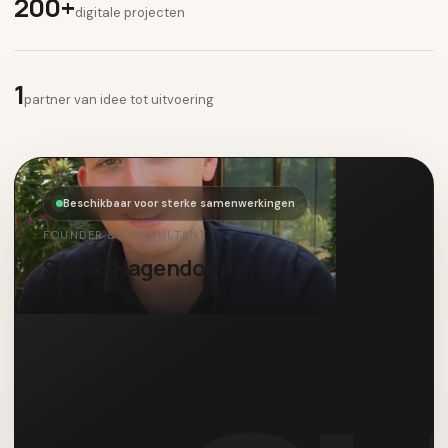
200+
digitale projecten
1
partner van idee tot uitvoering
Beschikbaar voor sterke samenwerkingen
FOUNDER & CONSULTANT
Sjoerd Hagendoorn