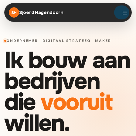
Sjoerd Hagendoorn
SH
ONDERNEMER · DIGITAAL STRATEEG · MAKER
Ik bouw aan
bedrijven
die
vooruit
willen.