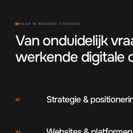
WAAR IK WAARDE TOEVOEG
Van onduidelijk vr
werkende digitale 
Strategie & positioneri
01
Websites & platformen
02