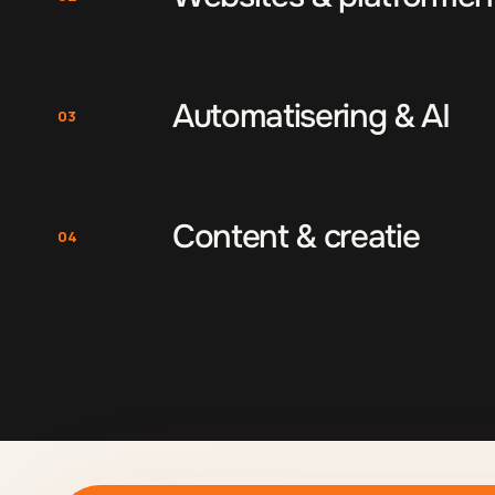
Automatisering & AI
03
Content & creatie
04