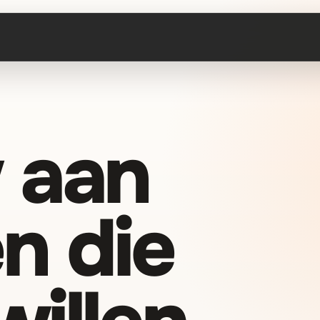
 aan
n die