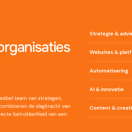
Strategie & advi
rganisaties
Websites & plat
Automatisering
AI & innovatie
xibel team van strategen,
 combineren de slagkracht van
Content & creat
recte betrokkenheid van een