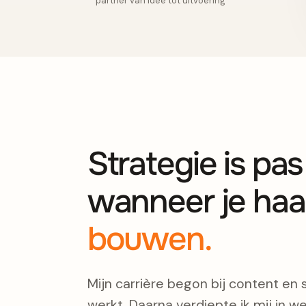
partner van idee tot uitvoering
Strategie is pa
wanneer je haa
bouwen.
Mijn carrière begon bij content en 
werkt. Daarna verdiepte ik mij in we