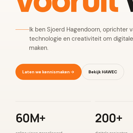
vooruit
w
Ik ben Sjoerd Hagendoorn, oprichter 
technologie en creativiteit om digital
maken.
Laten we kennismaken
Bekijk HAWEC
60M+
200+