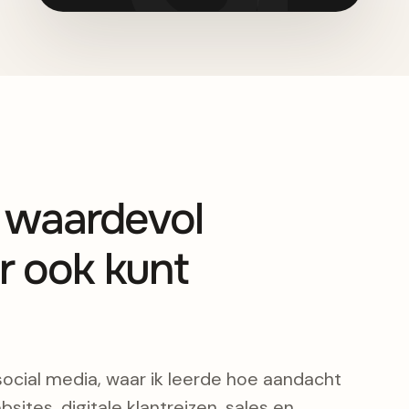
s waardevol
r ook kunt
social media, waar ik leerde hoe aandacht
bsites, digitale klantreizen, sales en