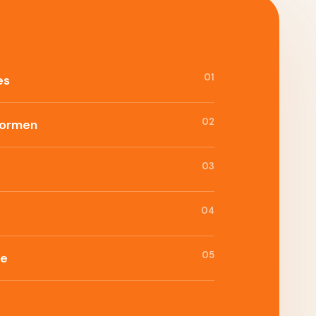
01
es
02
formen
03
04
05
ie