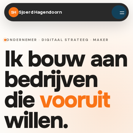
Sjoerd Hagendoorn
SH
ONDERNEMER · DIGITAAL STRATEEG · MAKER
Ik bouw aan
bedrijven
die
vooruit
willen.