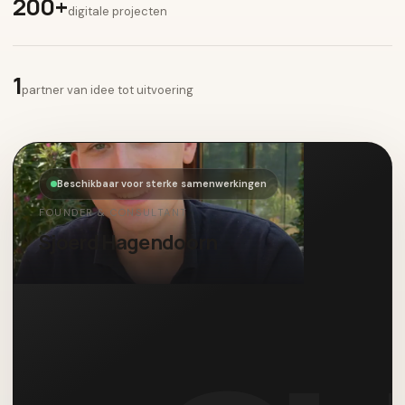
200+
digitale projecten
1
partner van idee tot uitvoering
Beschikbaar voor sterke samenwerkingen
FOUNDER & CONSULTANT
Sjoerd Hagendoorn