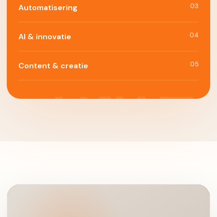
03
Automatisering
04
AI & innovatie
05
Content & creatie