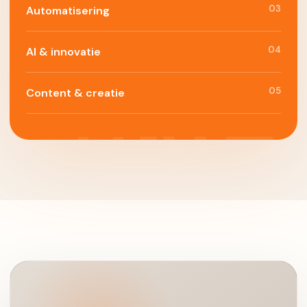
03
Automatisering
04
AI & innovatie
05
Content & creatie