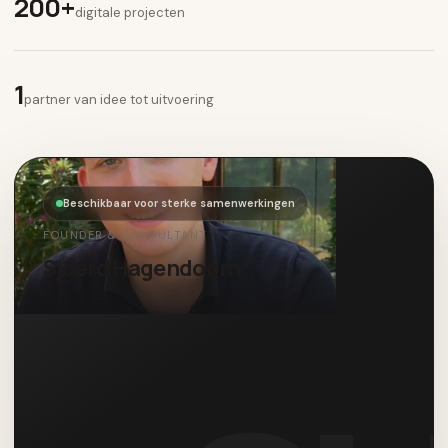
200+
digitale projecten
1
partner van idee tot uitvoering
Beschikbaar voor sterke samenwerkingen
FOUNDER & CONSULTANT
Sjoerd Hagendoorn