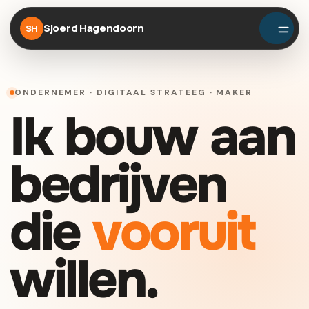
Sjoerd Hagendoorn
SH
ONDERNEMER · DIGITAAL STRATEEG · MAKER
Ik bouw aan
bedrijven
die
vooruit
willen.