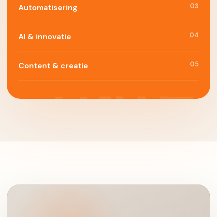
03
Automatisering
04
AI & innovatie
05
Content & creatie