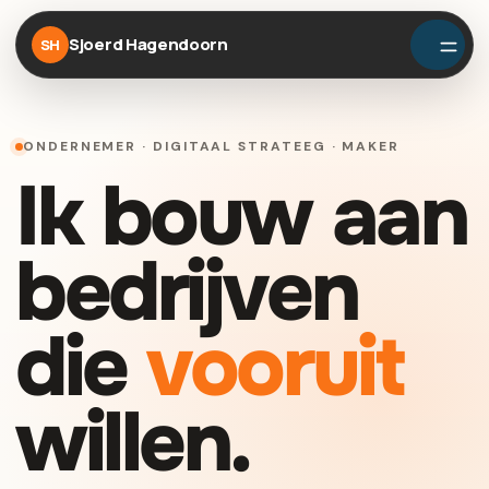
Sjoerd Hagendoorn
SH
ONDERNEMER · DIGITAAL STRATEEG · MAKER
Ik bouw aan
bedrijven
die
vooruit
willen.