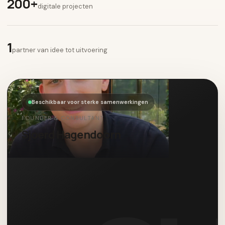
200+
digitale projecten
1
partner van idee tot uitvoering
Beschikbaar voor sterke samenwerkingen
FOUNDER & CONSULTANT
Sjoerd Hagendoorn