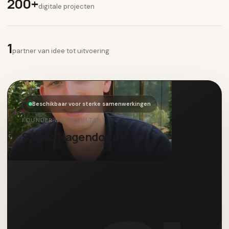
200+
digitale projecten
1
partner van idee tot uitvoering
Beschikbaar voor sterke samenwerkingen
FOUNDER & CONSULTANT
Sjoerd Hagendoorn