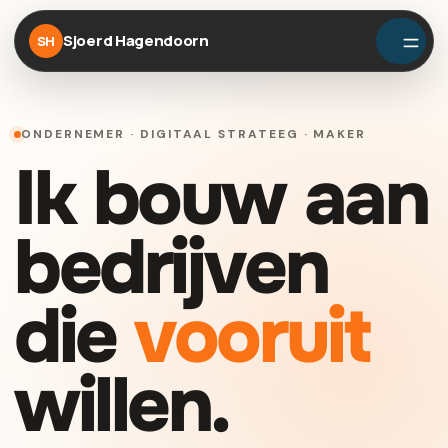
Sjoerd Hagendoorn
SH
ONDERNEMER · DIGITAAL STRATEEG · MAKER
Ik bouw aan
bedrijven
die
vooruit
willen.