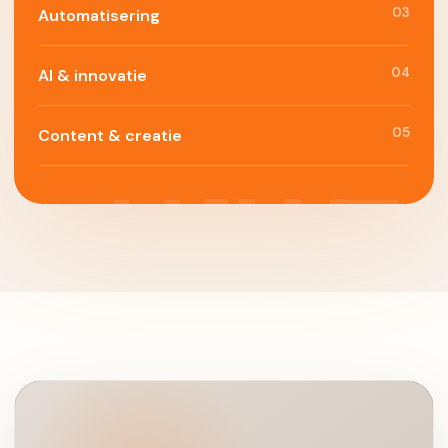
03
Automatisering
04
AI & innovatie
05
Content & creatie