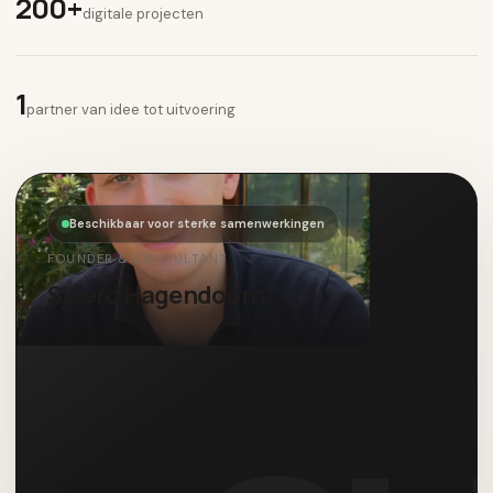
200+
digitale projecten
1
partner van idee tot uitvoering
Beschikbaar voor sterke samenwerkingen
FOUNDER & CONSULTANT
Sjoerd Hagendoorn