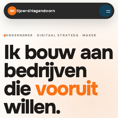
Sjoerd Hagendoorn
SH
ONDERNEMER · DIGITAAL STRATEEG · MAKER
Ik bouw aan
bedrijven
die
vooruit
willen.