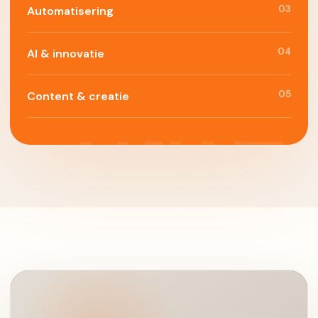
03
Automatisering
04
AI & innovatie
05
Content & creatie