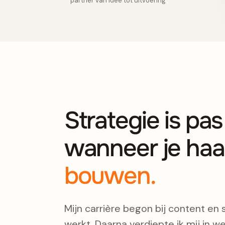
partner van idee tot uitvoering
Strategie is pa
wanneer je haa
bouwen.
Mijn carrière begon bij content en 
werkt. Daarna verdiepte ik mij in we