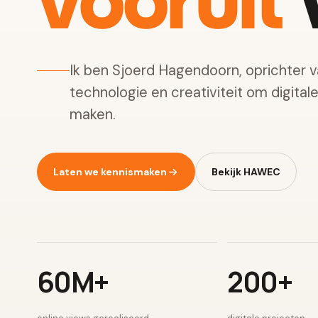
vooruit
w
Ik ben Sjoerd Hagendoorn, oprichter 
technologie en creativiteit om digital
maken.
Laten we kennismaken
Bekijk HAWEC
60M+
200+