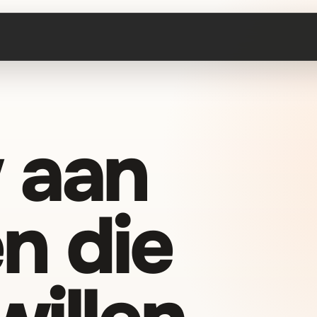
 aan
n die