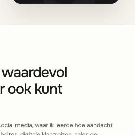
s waardevol
r ook kunt
social media, waar ik leerde hoe aandacht
bsites, digitale klantreizen, sales en