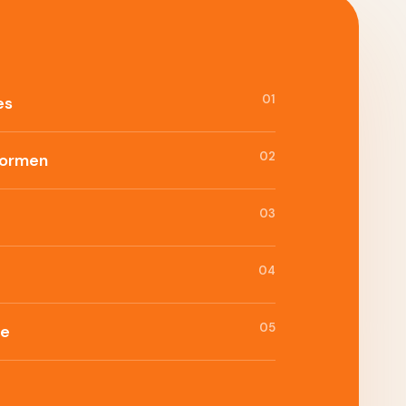
01
es
02
formen
03
04
05
ie