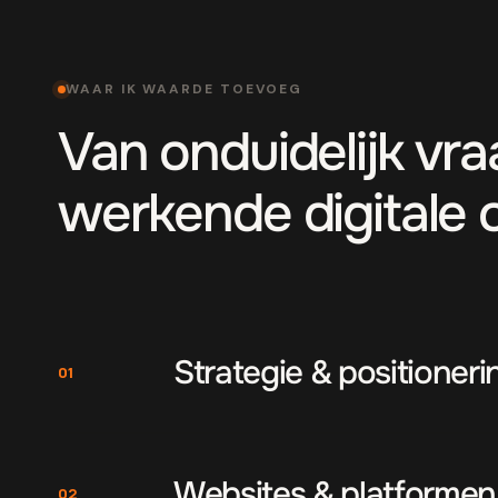
WAAR IK WAARDE TOEVOEG
Van onduidelijk vr
werkende digitale 
Strategie & positioneri
01
Websites & platformen
02