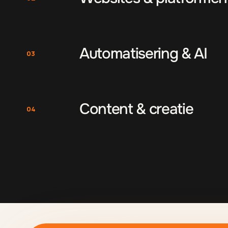
Automatisering & AI
03
Content & creatie
04