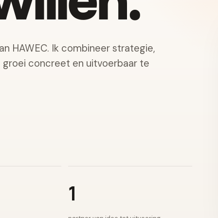
illen.
van HAWEC. Ik combineer strategie,
e groei concreet en uitvoerbaar te
1