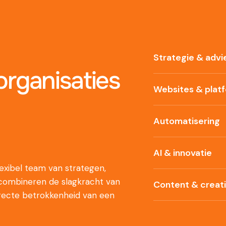
Strategie & advi
rganisaties
Websites & plat
Automatisering
AI & innovatie
xibel team van strategen,
 combineren de slagkracht van
Content & creat
recte betrokkenheid van een