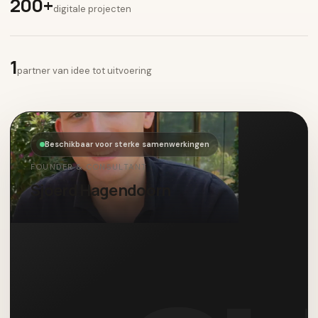
200+
digitale projecten
1
partner van idee tot uitvoering
Beschikbaar voor sterke samenwerkingen
FOUNDER & CONSULTANT
Sjoerd Hagendoorn