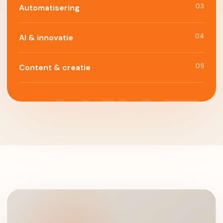
03
Automatisering
04
AI & innovatie
05
Content & creatie