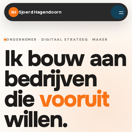
Sjoerd Hagendoorn
SH
ONDERNEMER · DIGITAAL STRATEEG · MAKER
Ik bouw aan
bedrijven
die
vooruit
willen.