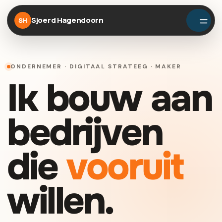
Sjoerd Hagendoorn
SH
ONDERNEMER · DIGITAAL STRATEEG · MAKER
Ik bouw aan
bedrijven
die
vooruit
willen.