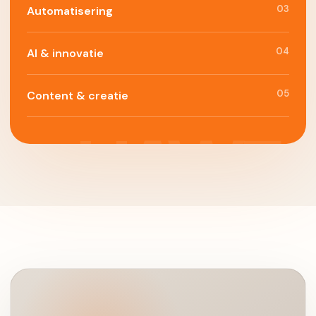
03
Automatisering
04
AI & innovatie
05
Content & creatie