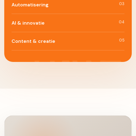
03
Automatisering
04
AI & innovatie
05
Content & creatie