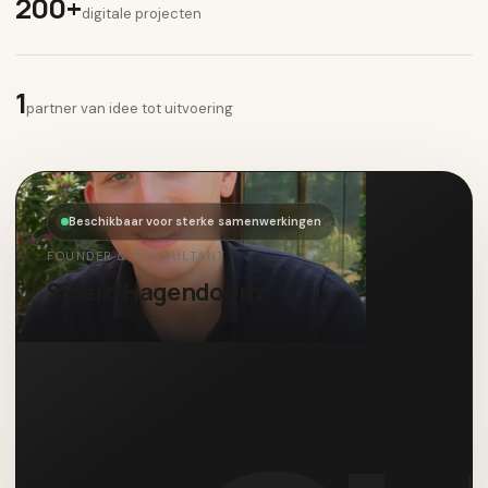
200+
digitale projecten
1
partner van idee tot uitvoering
Beschikbaar voor sterke samenwerkingen
FOUNDER & CONSULTANT
Sjoerd Hagendoorn