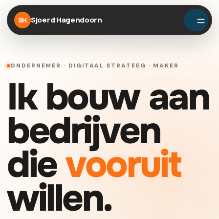
Sjoerd Hagendoorn
SH
ONDERNEMER · DIGITAAL STRATEEG · MAKER
Ik bouw aan
bedrijven
die
vooruit
willen.