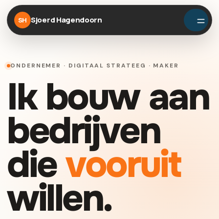
Sjoerd Hagendoorn
SH
ONDERNEMER · DIGITAAL STRATEEG · MAKER
Ik bouw aan
bedrijven
die
vooruit
willen.