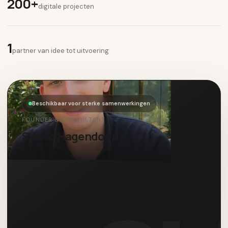
200+
digitale projecten
1
partner van idee tot uitvoering
Beschikbaar voor sterke samenwerkingen
FOUNDER & CONSULTANT
Sjoerd Hagendoorn