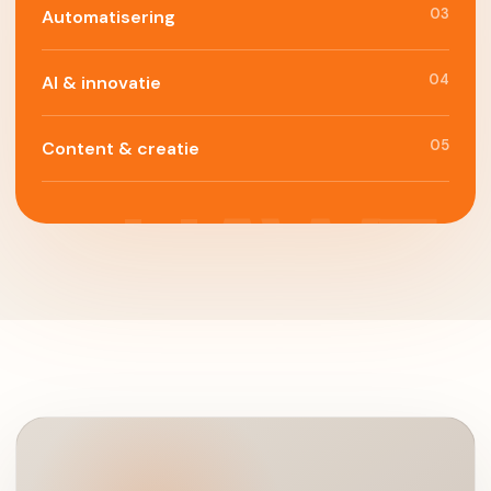
03
Automatisering
04
AI & innovatie
05
Content & creatie