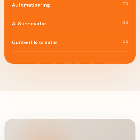
03
Automatisering
04
AI & innovatie
05
Content & creatie