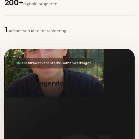
200+
digitale projecten
1
partner van idee tot uitvoering
Beschikbaar voor sterke samenwerkingen
FOUNDER & CONSULTANT
Sjoerd Hagendoorn