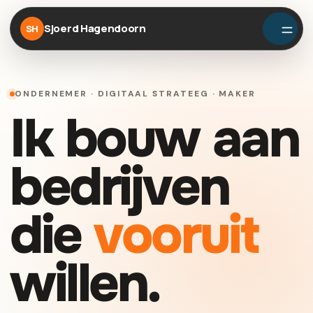
Sjoerd Hagendoorn
SH
ONDERNEMER · DIGITAAL STRATEEG · MAKER
Ik bouw aan
bedrijven
die
vooruit
willen.