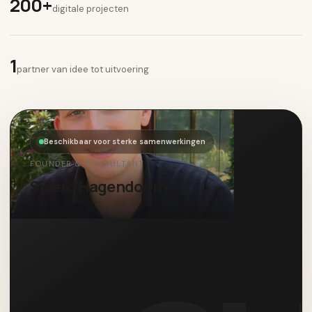
200+
digitale projecten
1
partner van idee tot uitvoering
Beschikbaar voor sterke samenwerkingen
FOUNDER & CONSULTANT
Sjoerd Hagendoorn