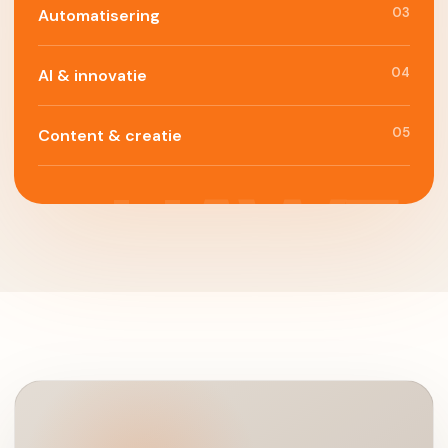
03
Automatisering
04
AI & innovatie
05
Content & creatie