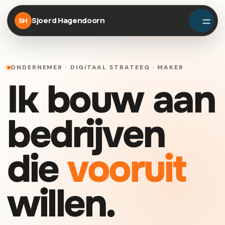
Sjoerd Hagendoorn
SH
ONDERNEMER · DIGITAAL STRATEEG · MAKER
Ik bouw aan
bedrijven
die
vooruit
willen.