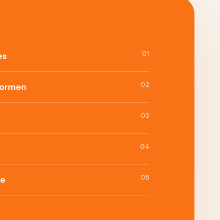
01
es
02
formen
03
04
05
ie