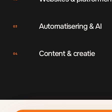
Automatisering & AI
03
Content & creatie
04