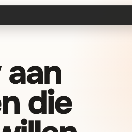
 aan
n die