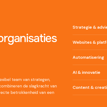
Strategie & advi
rganisaties
Websites & plat
Automatisering
AI & innovatie
xibel team van strategen,
 combineren de slagkracht van
Content & creat
recte betrokkenheid van een