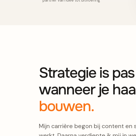
partner van idee tot uitvoering
Strategie is pa
wanneer je haa
bouwen.
Mijn carrière begon bij content en 
werkt. Daarna verdiepte ik mij in we