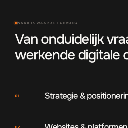
WAAR IK WAARDE TOEVOEG
Van onduidelijk vr
werkende digitale 
Strategie & positioneri
01
Websites & platformen
02