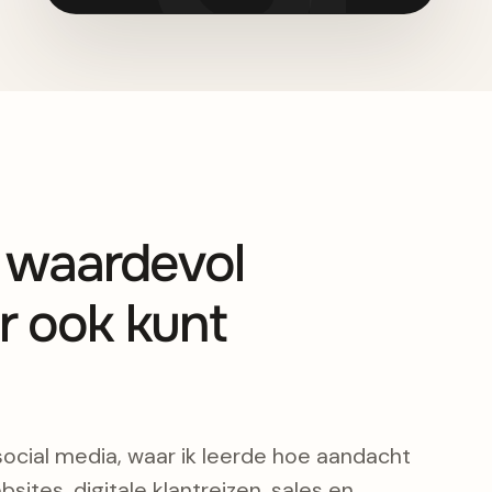
s waardevol
r ook kunt
social media, waar ik leerde hoe aandacht
bsites, digitale klantreizen, sales en