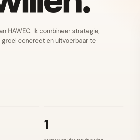
illen.
van HAWEC. Ik combineer strategie,
e groei concreet en uitvoerbaar te
1