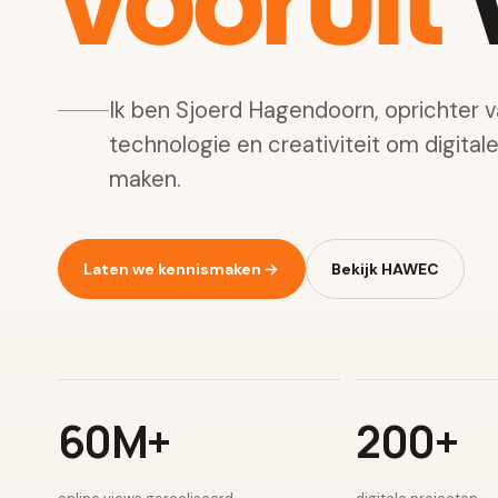
vooruit
w
Ik ben Sjoerd Hagendoorn, oprichter 
technologie en creativiteit om digital
maken.
Laten we kennismaken
Bekijk HAWEC
60M+
200+