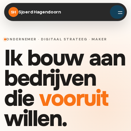
Sjoerd Hagendoorn
SH
ONDERNEMER · DIGITAAL STRATEEG · MAKER
Ik bouw aan
bedrijven
die
vooruit
willen.