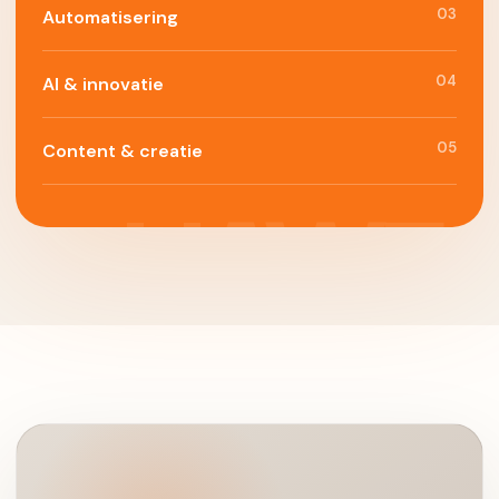
03
Automatisering
04
AI & innovatie
05
Content & creatie