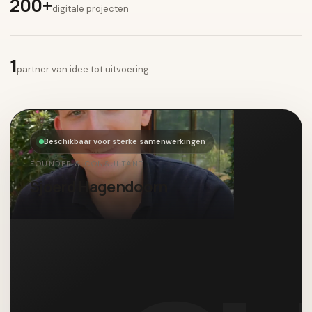
200+
digitale projecten
1
partner van idee tot uitvoering
Beschikbaar voor sterke samenwerkingen
FOUNDER & CONSULTANT
Sjoerd Hagendoorn