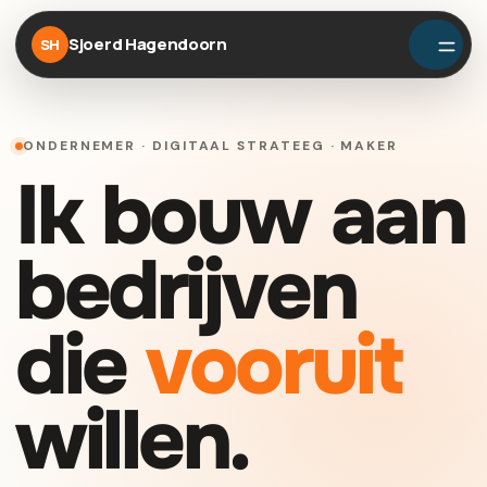
Sjoerd Hagendoorn
SH
ONDERNEMER · DIGITAAL STRATEEG · MAKER
Ik bouw aan
bedrijven
die
vooruit
willen.