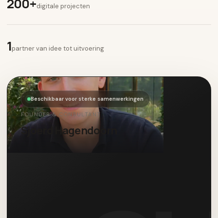
200+
digitale projecten
1
partner van idee tot uitvoering
Beschikbaar voor sterke samenwerkingen
FOUNDER & CONSULTANT
Sjoerd Hagendoorn