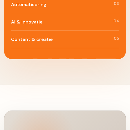
03
Automatisering
04
AI & innovatie
05
Content & creatie