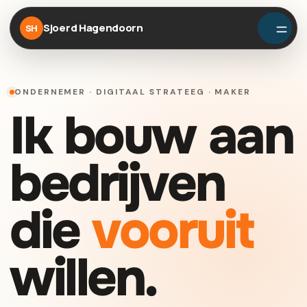
Sjoerd Hagendoorn
SH
ONDERNEMER · DIGITAAL STRATEEG · MAKER
Ik bouw aan
bedrijven
die
vooruit
willen.