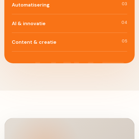
03
Automatisering
04
AI & innovatie
05
Content & creatie