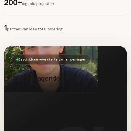
200+
digitale projecten
1
partner van idee tot uitvoering
Beschikbaar voor sterke samenwerkingen
FOUNDER & CONSULTANT
Sjoerd Hagendoorn