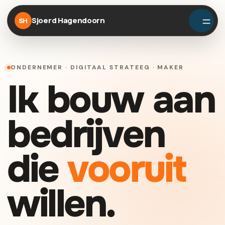
Sjoerd Hagendoorn
SH
ONDERNEMER · DIGITAAL STRATEEG · MAKER
Ik bouw aan
bedrijven
die
vooruit
willen.