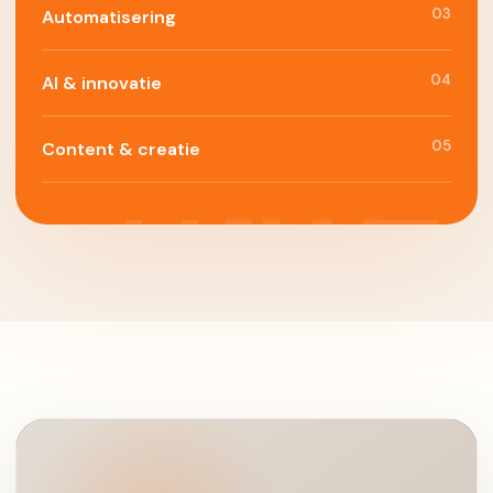
03
Automatisering
04
AI & innovatie
05
Content & creatie