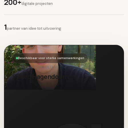
200+
digitale projecten
1
partner van idee tot uitvoering
Beschikbaar voor sterke samenwerkingen
FOUNDER & CONSULTANT
Sjoerd Hagendoorn