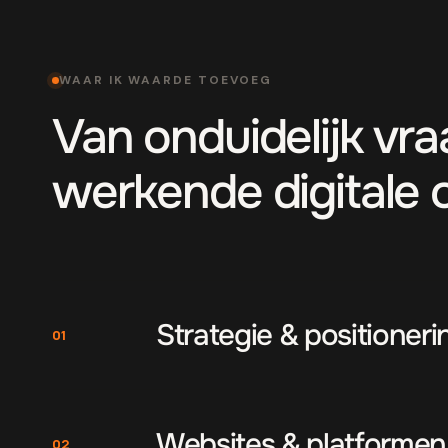
WAAR IK WAARDE TOEVOEG
Van onduidelijk vr
werkende digitale 
Strategie & positioneri
01
Websites & platformen
02