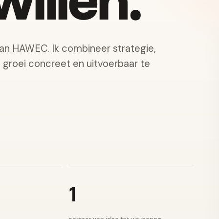
illen.
van HAWEC. Ik combineer strategie,
e groei concreet en uitvoerbaar te
1