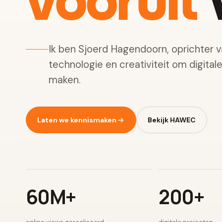
vooruit
w
Ik ben Sjoerd Hagendoorn, oprichter 
technologie en creativiteit om digital
maken.
Laten we kennismaken
Bekijk HAWEC
60M+
200+