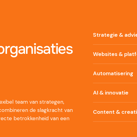
Strategie & advi
rganisaties
Websites & plat
Automatisering
AI & innovatie
xibel team van strategen,
 combineren de slagkracht van
Content & creat
recte betrokkenheid van een