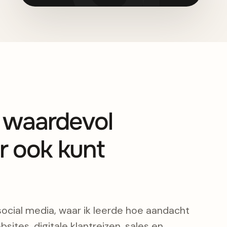
s waardevol
r ook kunt
social media, waar ik leerde hoe aandacht
bsites, digitale klantreizen, sales en