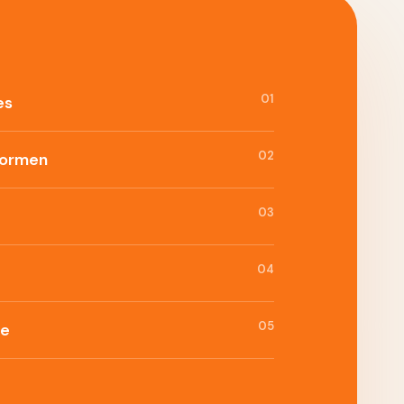
01
es
02
formen
03
04
05
ie