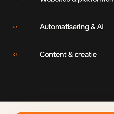
Automatisering & AI
03
Content & creatie
04