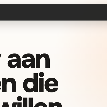
 aan
n die