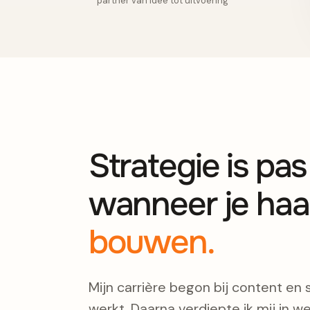
partner van idee tot uitvoering
Strategie is pa
wanneer je haa
bouwen.
Mijn carrière begon bij content en 
werkt. Daarna verdiepte ik mij in we